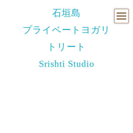
石垣島
プライベートヨガリ
トリート
Srishti Studio
お知らせと日々のこと
[%title%]
[%article_date_notime_wa%]