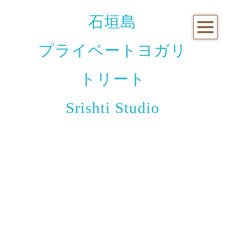
石垣島
プライベートヨガリ
トリート
Srishti Studio
お知らせと日々のこと
[%title%]
[%article_date_notime_wa%]