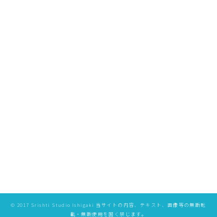
[%list_end%]
[%article%]
[%category%]
ページトップへ
特定商取引法に基づく表記
プライバシーポリシー
©️ 2017 Srishti Studio Ishigaki 当サイトの内容、テキスト、画像等の無断転
載・無断使用を固く禁じます。