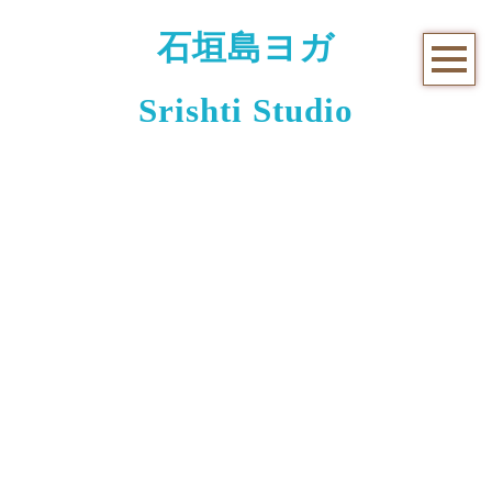
石垣島ヨガ
Srishti Studio
お知らせと日々のこと
[%title%]
[%article_date_notime_wa%]
[%lead%]
[%list_start%]