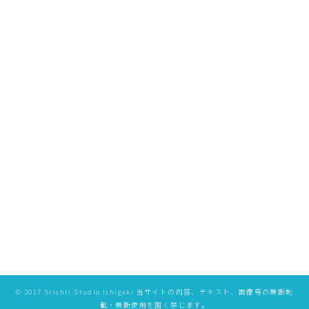
[%list_end%]
[%article%]
[%category%]
ページトップへ
特定商取引法に基づく表記
プライバシーポリシー
©️ 2017 Srishti Studio Ishigaki 当サイトの内容、テキスト、画像等の無断転
載・無断使用を固く禁じます。