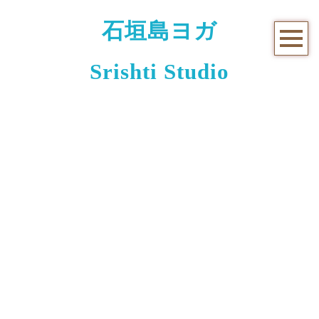
石垣島ヨガ
Srishti Studio
お知らせと日々のこと
[%title%]
[%article_date_notime_wa%]
[%lead%]
[%list_start%]