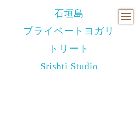
石垣島
プライベートヨガリ
トリート
Srishti Studio
お知らせと日々のこと
[%title%]
[%article_date_notime_wa%]