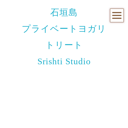
石垣島
プライベートヨガリ
トリート
Srishti Studio
お知らせと日々のこと
[%title%]
[%article_date_notime_wa%]