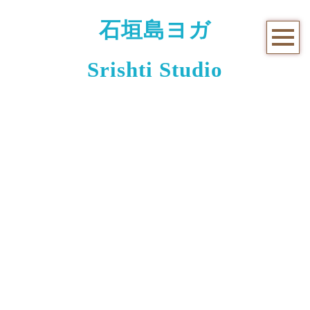
石垣島ヨガ
Srishti Studio
お知らせと日々のこと
[%title%]
[%article_date_notime_wa%]
[%lead%]
[%list_start%]