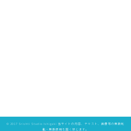
[%list_end%]
[%article%]
[%category%]
ページトップへ
特定商取引法に基づく表記
プライバシーポリシー
©️ 2017 Srishti Studio Ishigaki 当サイトの内容、テキスト、画像等の無断転
載・無断使用を固く禁じます。