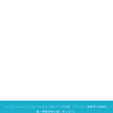
[%list_end%]
[%article%]
[%category%]
ページトップへ
特定商取引法に基づく表記
プライバシーポリシー
©️ 2017 Srishti Studio Ishigaki 当サイトの内容、テキスト、画像等の無断転
載・無断使用を固く禁じます。