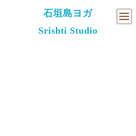
石垣島ヨガ
Srishti Studio
お知らせと日々のこと
[%title%]
[%article_date_notime_wa%]
[%lead%]
[%list_start%]