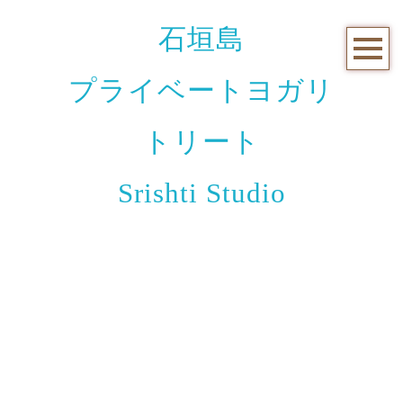
石垣島
プライベートヨガリ
トリート
Srishti Studio
お知らせと日々のこと
[%title%]
[%article_date_notime_wa%]