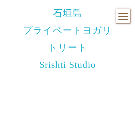
石垣島
プライベートヨガリ
トリート
Srishti Studio
お知らせと日々のこと
[%title%]
[%article_date_notime_wa%]