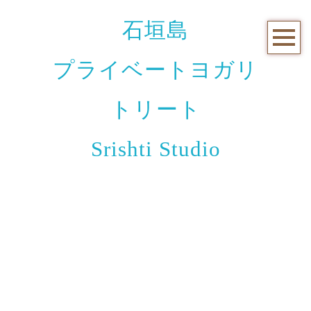
石垣島
プライベートヨガリ
トリート
Srishti Studio
お知らせと日々のこと
[%title%]
[%article_date_notime_wa%]