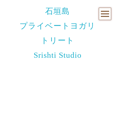
石垣島
プライベートヨガリ
トリート
Srishti Studio
ご案内
[%article_list_start%]
[!% if (image.url!="") { %]
[!% } %]
[%article_date_notime_wa%]